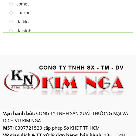
comet
cuckoo
daikio
daisinh
deawoo
deton
hatari
hitachi
ifan
jatec
jiplai
kadeka
kangaroo
Vận hành bởi:
CÔNG TY TNHH SẢN XUẤT THƯƠNG MẠI VÀ
DỊCH VỤ KIM NGA
kangen
MST:
0307721523 cấp phép Sở KHĐT TP.HCM
kdk
VP giao dịch & TT xử lý đơn hàng, bảo hành:
13H - 14H