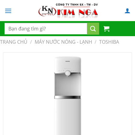
Chuyển
đến
nội
dung
Tìm
kiếm:
TRANG CHỦ
/
MÁY NƯỚC NÓNG - LẠNH
/
TOSHIBA