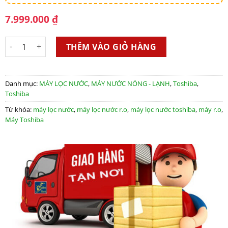
7.999.000
₫
Máy lọc nước NÓNG - LẠNH RO Toshiba TWP-W1643SV - 4 lõi s
THÊM VÀO GIỎ HÀNG
Danh mục:
MÁY LỌC NƯỚC
,
MÁY NƯỚC NÓNG - LẠNH
,
Toshiba
,
Toshiba
Từ khóa:
máy lọc nước
,
máy lọc nước r.o
,
máy lọc nước toshiba
,
máy r.o
,
Máy Toshiba