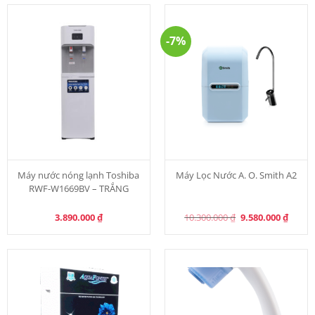
-7%
Máy nước nóng lạnh Toshiba
Máy Lọc Nước A. O. Smith A2
RWF-W1669BV – TRẮNG
Original
Curre
3.890.000
₫
10.300.000
₫
9.580.000
₫
price
price
was:
is:
10.300.000 ₫.
9.580.