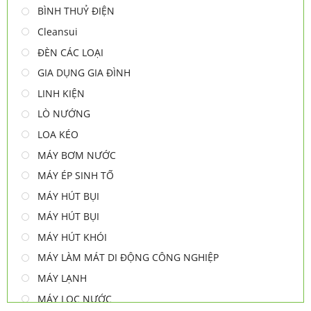
BÌNH THUỶ ĐIỆN
Cleansui
ĐÈN CÁC LOẠI
GIA DỤNG GIA ĐÌNH
LINH KIỆN
LÒ NƯỚNG
LOA KÉO
MÁY BƠM NƯỚC
MÁY ÉP SINH TỐ
MÁY HÚT BỤI
MÁY HÚT BỤI
MÁY HÚT KHÓI
MÁY LÀM MÁT DI ĐỘNG CÔNG NGHIỆP
MÁY LẠNH
MÁY LỌC NƯỚC