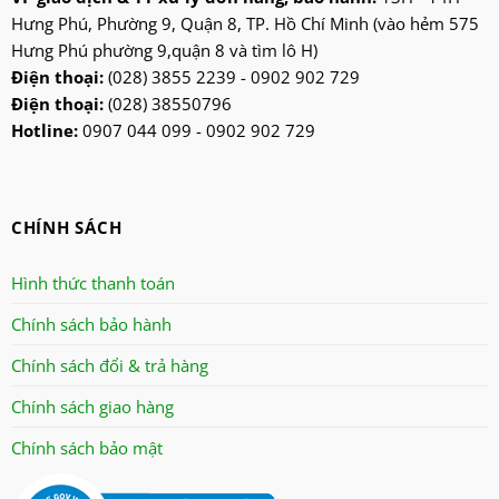
ktp
Hưng Phú, Phường 9, Quận 8, TP. Hồ Chí Minh (vào hẻm 575
lifan
Hưng Phú phường 9,quận 8 và tìm lô H)
Mitsubishi
Điện thoại:
(028) 3855 2239 - 0902 902 729
Điện thoại:
(028) 38550796
nanoco
Hotline:
0907 044 099 - 0902 902 729
ninosun
niq
onchyo
CHÍNH SÁCH
oulai
Panasonic
Hình thức thanh toán
panworld
Chính sách bảo hành
philip
Chính sách đổi & trả hàng
robot
senko
Chính sách giao hàng
sharp
Chính sách bảo mật
sonic