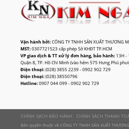
Vận hành bởi:
CÔNG TY TNHH SẢN XUẤT THƯƠNG MẠ
MST:
0307721523 cấp phép Sở KHĐT TP.HCM
VP giao dịch & TT xử lý đơn hàng, bảo hành:
13H - 
Quận 8, TP. Hồ Chí Minh (vào hẻm 575 Hưng Phú phườn
Điện thoại:
(028) 3855 2239 - 0902 902 729
Điện thoại:
(028) 38550796
Hotline:
0907 044 099 - 0902 902 729
CHÍNH SÁCH BẢO HÀNH
CHÍNH SÁCH THANH TO
Bản quyền thuộc về CÔNG TY TNHH SẢN XUẤT THƯƠNG