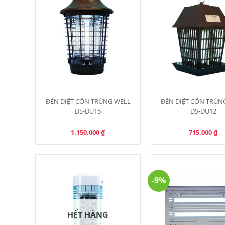
ĐÈN DIỆT CÔN TRÙNG WELL
ĐÈN DIỆT CÔN TRÙN
DS-DU15
DS-DU12
1.150.000
₫
715.000
₫
-9%
HẾT HÀNG