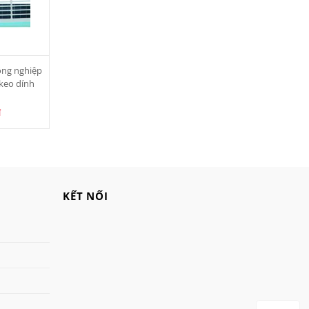
ông nghiệp
keo dính
₫
KẾT NỐI