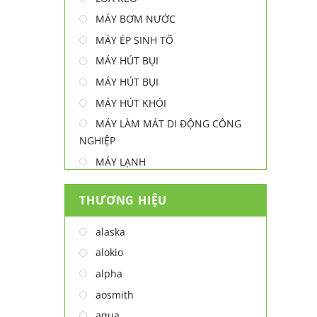
MÁY BƠM NƯỚC
MÁY ÉP SINH TỐ
MÁY HÚT BỤI
MÁY HÚT BỤI
MÁY HÚT KHÓI
MÁY LÀM MÁT DI ĐỘNG CÔNG
NGHIỆP
MÁY LẠNH
MÁY LỌC NƯỚC
THƯƠNG HIỆU
MÁY NƯỚC NÓNG
MÁY NƯỚC NÓNG - LẠNH
alaska
MÁY SẤY TAY
alokio
MÁY XAY ĐA NĂNG
alpha
NỒI CHIÊN
aosmith
NỒI CHIÊN
aqua