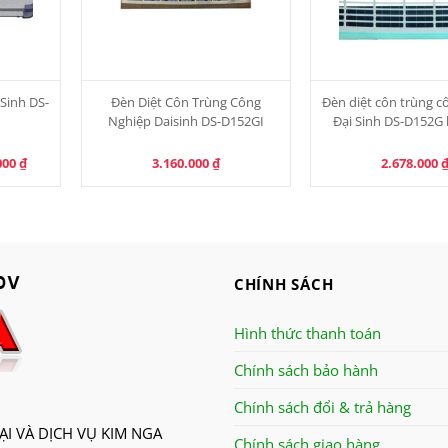
 Sinh DS-
Đèn Diệt Côn Trùng Công
Đèn diệt côn trùng c
Nghiệp Daisinh DS-D152GI
Đại Sinh DS-D152G 
l
Current
000
₫
3.160.000
₫
2.678.000
price
is:
00 ₫.
3.050.000 ₫.
CHÍNH SÁCH
Hình thức thanh toán
Chính sách bảo hành
Chính sách đổi & trả hàng
I VÀ DỊCH VỤ KIM NGA
Chính sách giao hàng