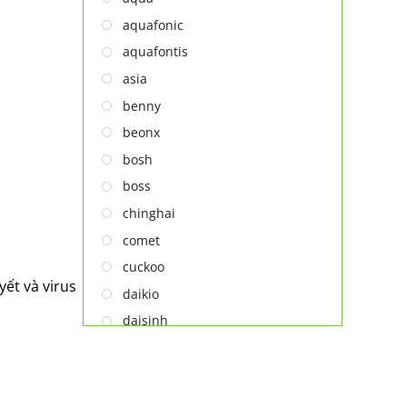
Thiết bị lọc nước
aquafonic
TỦ ĐÔNG
aquafontis
TỦ MÁT
asia
TỦ RƯỢU
benny
LÒ VI SÓNG
beonx
MÁY LỌC KHÔNG KHÍ
bosh
MÁY NƯỚC NÓNG LẠNH
boss
NỒI CƠM ĐIỆN
chinghai
QUẠT ĐIỆN
comet
cuckoo
ết và virus
daikio
daisinh
deawoo
deton
hatari