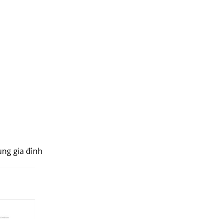
hitachi
ifan
jatec
jiplai
kadeka
kangaroo
kangen
kdk
ktp
lifan
ng gia đình
Mitsubishi
nanoco
ninosun
niq
onchyo