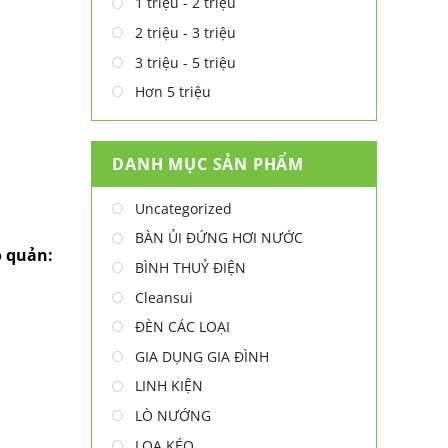
1 triệu - 2 triệu
2 triệu - 3 triệu
3 triệu - 5 triệu
Hơn 5 triệu
DANH MỤC SẢN PHẨM
Uncategorized
BÀN ỦI ĐỨNG HƠI NƯỚC
o quản:
BÌNH THUỶ ĐIỆN
Cleansui
ĐÈN CÁC LOẠI
GIA DỤNG GIA ĐÌNH
LINH KIỆN
LÒ NƯỚNG
LOA KÉO