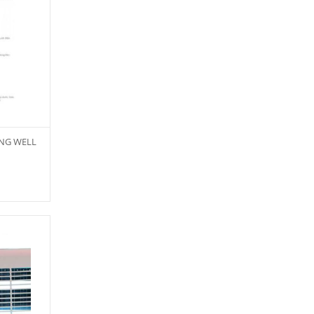
oulai
Panasonic
panworld
philip
robot
senko
sharp
ÙNG WELL
sonic
sunhouse
superwin
tiger
tiross
Toshiba
xay da nang