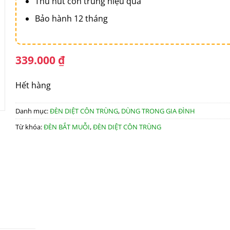
Thu hút côn trùng hiệu quả
Bảo hành 12 tháng
339.000
₫
Hết hàng
Danh mục:
ĐÈN DIỆT CÔN TRÙNG
,
DÙNG TRONG GIA ĐÌNH
Từ khóa:
ĐÈN BẮT MUỖI
,
ĐÈN DIỆT CÔN TRÙNG