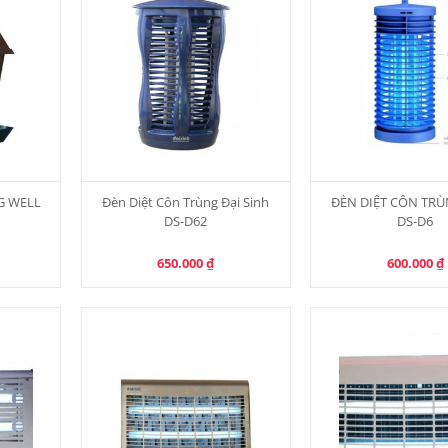
G WELL
Đèn Diệt Côn Trùng Đại Sinh
ĐÈN DIỆT CÔN TR
DS-D62
DS-D6
650.000
₫
600.000
₫