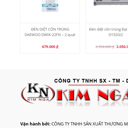
ĐÈN DIỆT CÔN TRÙNG
Đèn diệt côn trùng Đại
DAEWOO DWIK-22FN – 2 quạt
D152GI2
Origina
679.000
₫
3.354.000
₫
3.050.
price
was:
3.354.0
Vận hành bởi:
CÔNG TY TNHH SẢN XUẤT THƯƠNG MẠ