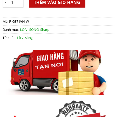
THÊM VÀO GIỎ HÀNG
Mã:
R-G371VN-W
Danh mục:
LÒ VI SÓNG
,
Sharp
Từ khóa:
Lò vi sóng