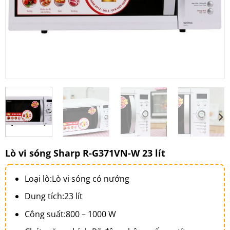
Lò vi sóng Sharp R-G371VN-W 23 lít
Loại lò:
Lò vi sóng có nướng
Dung tích:
23 lít
Công suất:
800 – 1000 W