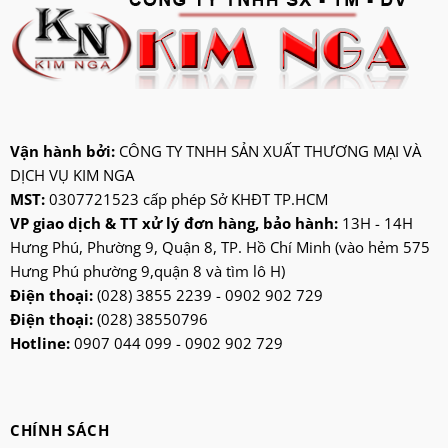
ifan
jatec
jiplai
kadeka
kangaroo
Vận hành bởi:
CÔNG TY TNHH SẢN XUẤT THƯƠNG MẠI VÀ
DỊCH VỤ KIM NGA
kangen
MST:
0307721523 cấp phép Sở KHĐT TP.HCM
kdk
VP giao dịch & TT xử lý đơn hàng, bảo hành:
13H - 14H
ktp
Hưng Phú, Phường 9, Quận 8, TP. Hồ Chí Minh (vào hẻm 575
lifan
Hưng Phú phường 9,quận 8 và tìm lô H)
Mitsubishi
Điện thoại:
(028) 3855 2239 - 0902 902 729
Điện thoại:
(028) 38550796
nanoco
Hotline:
0907 044 099 - 0902 902 729
ninosun
niq
onchyo
CHÍNH SÁCH
oulai