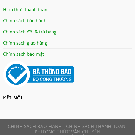
Panasonic
Hình thức thanh toán
panworld
Chính sách bảo hành
philip
Chính sách đổi & trả hàng
robot
senko
Chính sách giao hàng
sharp
Chính sách bảo mật
sonic
sunhouse
superwin
tiger
tiross
KẾT NỐI
Toshiba
xay da nang
CHÍNH SÁCH BẢO HÀNH
CHÍNH SÁCH THANH TOÁN
PHƯƠNG THỨC VẬN CHUYỂN