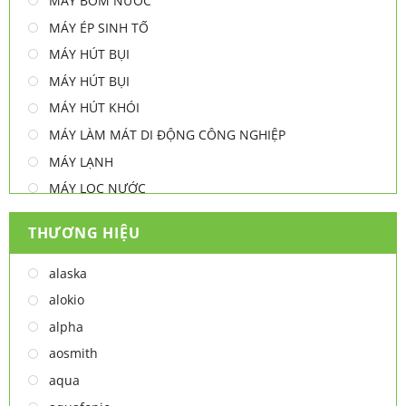
MÁY BƠM NƯỚC
MÁY ÉP SINH TỐ
MÁY HÚT BỤI
MÁY HÚT BỤI
MÁY HÚT KHÓI
MÁY LÀM MÁT DI ĐỘNG CÔNG NGHIỆP
MÁY LẠNH
MÁY LỌC NƯỚC
MÁY NƯỚC NÓNG
THƯƠNG HIỆU
MÁY NƯỚC NÓNG - LẠNH
MÁY SẤY TAY
alaska
MÁY XAY ĐA NĂNG
alokio
NỒI CHIÊN
alpha
NỒI CHIÊN
aosmith
Thiết bị lọc nước
aqua
TỦ ĐÔNG