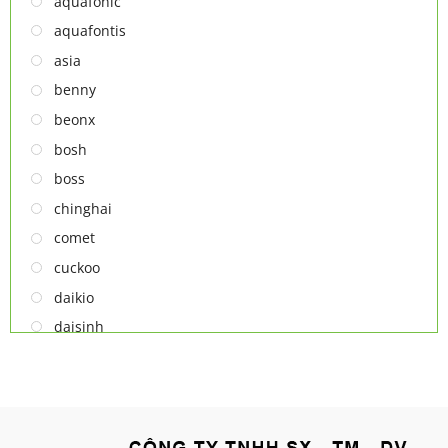
aquafonic
TỦ MÁT
aquafontis
TỦ RƯỢU
asia
LÒ VI SÓNG
benny
MÁY LỌC KHÔNG KHÍ
beonx
MÁY NƯỚC NÓNG LẠNH
bosh
NỒI CƠM ĐIỆN
boss
QUẠT ĐIỆN
chinghai
comet
cuckoo
daikio
daisinh
deawoo
deton
hatari
hitachi