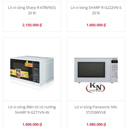
Lò vi sóng Sharp R-678VN(S)
Lò vi sóng SHARP R-G222VN-S
20 lít
20 lít
2.150.000
₫
1.800.000
₫
Lò vi sóng điện tử có nướng
Lò vi sóng Panasonic NN-
SHARP R-G271VN-W
ST253WYUE
1.800.000
₫
1.980.000
₫