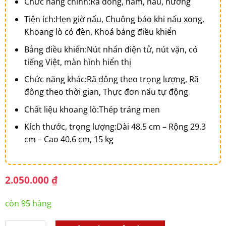
Chức năng chính:
Rã đông, hâm, nấu, nướng
Tiện ích:
Hẹn giờ nấu, Chuông báo khi nấu xong,
Khoang lò có đèn, Khoá bảng điều khiển
Bảng điều khiển:
Nút nhấn điện tử, nút vặn, có
tiếng Việt, màn hình hiển thị
Chức năng khác:
Rã đông theo trọng lượng, Rã
đông theo thời gian, Thực đơn nấu tự động
Chất liệu khoang lò:
Thép tráng men
Kích thước, trọng lượng:
Dài 48.5 cm – Rộng 29.3
cm – Cao 40.6 cm, 15 kg
2.050.000
₫
còn 95 hàng
Lò vi sóng Sharp R-G371VN-W 23 lít số lượng