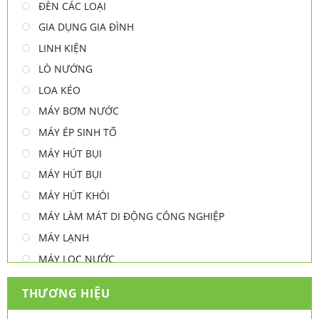
ĐÈN CÁC LOẠI
GIA DỤNG GIA ĐÌNH
LINH KIỆN
LÒ NƯỚNG
LOA KÉO
MÁY BƠM NƯỚC
MÁY ÉP SINH TỐ
MÁY HÚT BỤI
MÁY HÚT BỤI
MÁY HÚT KHÓI
MÁY LÀM MÁT DI ĐỘNG CÔNG NGHIỆP
MÁY LẠNH
MÁY LỌC NƯỚC
MÁY NƯỚC NÓNG
THƯƠNG HIỆU
MÁY NƯỚC NÓNG - LẠNH