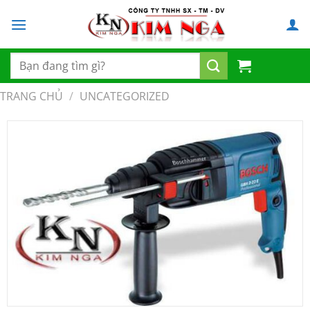
Chuyển
đến
nội
dung
Tìm
kiếm:
TRANG CHỦ
/
UNCATEGORIZED