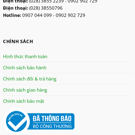
Mitsubishi
Điện thoại:
(028) 3855 2239 - 0902 902 729
Điện thoại:
(028) 38550796
nanoco
Hotline:
0907 044 099 - 0902 902 729
ninosun
niq
onchyo
CHÍNH SÁCH
oulai
Panasonic
Hình thức thanh toán
panworld
Chính sách bảo hành
philip
Chính sách đổi & trả hàng
robot
senko
Chính sách giao hàng
sharp
Chính sách bảo mật
sonic
sunhouse
superwin
tiger