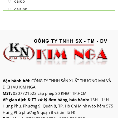
daikio
daisinh
deawoo
deton
hatari
hitachi
ifan
jatec
jiplai
kadeka
kangaroo
Vận hành bởi:
CÔNG TY TNHH SẢN XUẤT THƯƠNG MẠI VÀ
DỊCH VỤ KIM NGA
kangen
MST:
0307721523 cấp phép Sở KHĐT TP.HCM
kdk
VP giao dịch & TT xử lý đơn hàng, bảo hành:
13H - 14H
ktp
Hưng Phú, Phường 9, Quận 8, TP. Hồ Chí Minh (vào hẻm 575
lifan
Hưng Phú phường 9,quận 8 và tìm lô H)