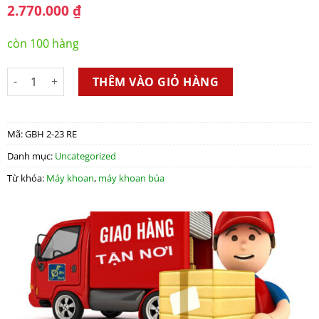
2.770.000
₫
còn 100 hàng
Máy Khoan Búa GBH 2-23 RE số lượng
THÊM VÀO GIỎ HÀNG
Mã:
GBH 2-23 RE
Danh mục:
Uncategorized
Từ khóa:
Máy khoan
,
máy khoan búa