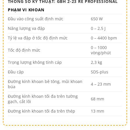
THÔNG SỐ KỸ THUẬT: GBH 2-23 RE PROFESSIONAL
PHẠM VI KHOAN
Đầu vào công suất định mức
650 W
Năng lượng va đập
0 – 2,5 J
Tỷ lệ va đập ở tốc độ định mức
0 – 4400 bpm
0 – 1000
Tốc độ định mức
vòng/phút
Trọng lượng không tính cáp
2,3 kg
Đầu cặp
SDS-plus
Đường kính khoan bê tông, mũi khoan
4 – 23 mm
búa
Đường kính khoan tối đa trên tường
68 mm
gạch, cắt lõi
Đường kính khoan tối đa trên thép
13 mm