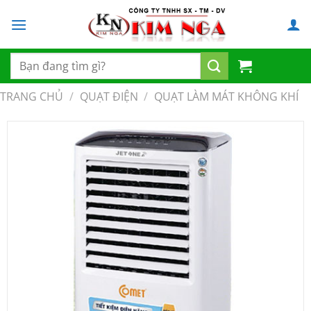
Chuyển
đến
nội
dung
Tìm
kiếm:
TRANG CHỦ
/
QUẠT ĐIỆN
/
QUẠT LÀM MÁT KHÔNG KHÍ