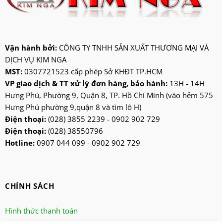
jatec
jiplai
kadeka
kangaroo
Vận hành bởi:
CÔNG TY TNHH SẢN XUẤT THƯƠNG MẠI VÀ
DỊCH VỤ KIM NGA
kangen
MST:
0307721523 cấp phép Sở KHĐT TP.HCM
kdk
VP giao dịch & TT xử lý đơn hàng, bảo hành:
13H - 14H
ktp
Hưng Phú, Phường 9, Quận 8, TP. Hồ Chí Minh (vào hẻm 575
lifan
Hưng Phú phường 9,quận 8 và tìm lô H)
Mitsubishi
Điện thoại:
(028) 3855 2239 - 0902 902 729
Điện thoại:
(028) 38550796
nanoco
Hotline:
0907 044 099 - 0902 902 729
ninosun
niq
onchyo
CHÍNH SÁCH
oulai
Panasonic
Hình thức thanh toán
panworld