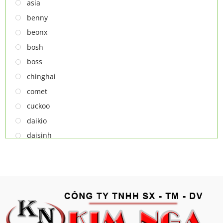
TỦ RƯỢU
asia
LÒ VI SÓNG
benny
MÁY LỌC KHÔNG KHÍ
beonx
MÁY NƯỚC NÓNG LẠNH
bosh
NỒI CƠM ĐIỆN
boss
QUẠT ĐIỆN
chinghai
comet
cuckoo
daikio
daisinh
deawoo
deton
hatari
hitachi
ifan