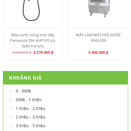
Máy nước nóng trực tiếp
MÁY LÀM MÁT HƠI NƯỚC
Panasonic DH-4UP1VS (có
IFAN 650
bơm trợ lực)
Original
Current
6.200.000
₫
4.279.000
₫
5.400.000
₫
price
price
was:
is:
6.200.000 ₫.
4.279.000 ₫.
KHOẢNG GIÁ
0 - 500k
500k - 1 triệu
1 triệu - 2 triệu
2 triệu - 3 triệu
3 triệu - 5 triệu