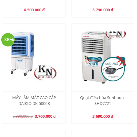
6.500.000
₫
5.790.000
₫
-38%
MÁY LÀM MÁT CAO CẤP
Quạt điều hòa Sunhouse
DAIKIO DK-5000B
SHD7721
Original
Current
5.990.000
₫
3.700.000
₫
3.690.000
₫
price
price
was:
is:
5.990.000 ₫.
3.700.000 ₫.