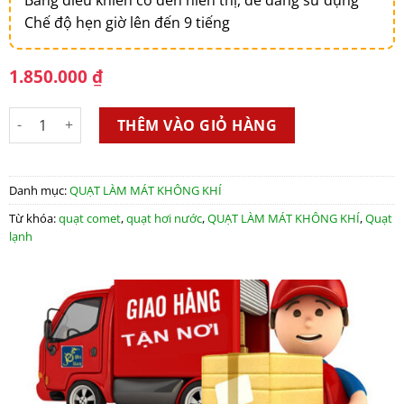
Chế độ hẹn giờ lên đến 9 tiếng
1.850.000
₫
Máy Làm Mát Comet CM8830 số lượng
THÊM VÀO GIỎ HÀNG
Danh mục:
QUẠT LÀM MÁT KHÔNG KHÍ
Từ khóa:
quạt comet
,
quạt hơi nước
,
QUẠT LÀM MÁT KHÔNG KHÍ
,
Quạt
lạnh