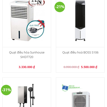
-21%
Quạt điều hòa Sunhouse
Quạt điều hoà BOSS S106
SHD7720
Original
Curren
3.330.000
₫
6.990.000
₫
5.500.000
₫
price
price
was:
is:
6.990.000 ₫.
5.500.0
-31%