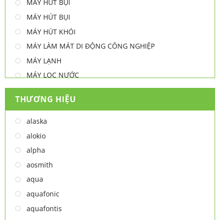
MÁY HÚT BỤI
MÁY HÚT BỤI
MÁY HÚT KHÓI
MÁY LÀM MÁT DI ĐỘNG CÔNG NGHIỆP
MÁY LẠNH
MÁY LỌC NƯỚC
MÁY NƯỚC NÓNG
THƯƠNG HIỆU
MÁY NƯỚC NÓNG - LẠNH
MÁY SẤY TAY
alaska
MÁY XAY ĐA NĂNG
alokio
NỒI CHIÊN
alpha
NỒI CHIÊN
aosmith
Thiết bị lọc nước
aqua
TỦ ĐÔNG
aquafonic
TỦ MÁT
aquafontis