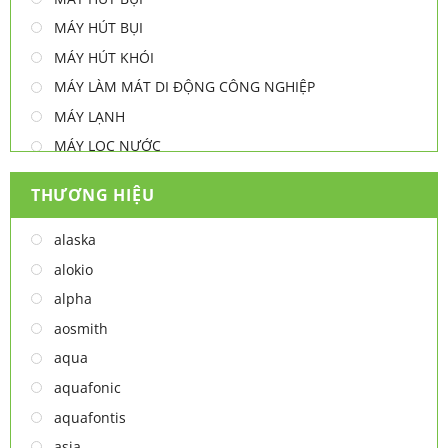
MÁY HÚT BỤI
MÁY HÚT KHÓI
MÁY LÀM MÁT DI ĐỘNG CÔNG NGHIỆP
MÁY LẠNH
MÁY LỌC NƯỚC
MÁY NƯỚC NÓNG
THƯƠNG HIỆU
MÁY NƯỚC NÓNG - LẠNH
MÁY SẤY TAY
alaska
MÁY XAY ĐA NĂNG
alokio
NỒI CHIÊN
alpha
NỒI CHIÊN
aosmith
Thiết bị lọc nước
aqua
TỦ ĐÔNG
aquafonic
TỦ MÁT
aquafontis
TỦ RƯỢU
asia