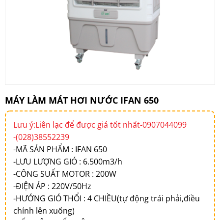
MÁY LÀM MÁT HƠI NƯỚC IFAN 650
Lưu ý:Liên lạc để được giá tốt nhất-0907044099
-(028)38552239
-MÃ SẢN PHẨM : IFAN 650
-LƯU LƯỢNG GIÓ : 6.500m3/h
-CÔNG SUẤT MOTOR : 200W
-ĐIỆN ÁP : 220V/50Hz
-HƯỚNG GIÓ THỔI : 4 CHIỀU(tự động trái phải,điều
chỉnh lên xuống)