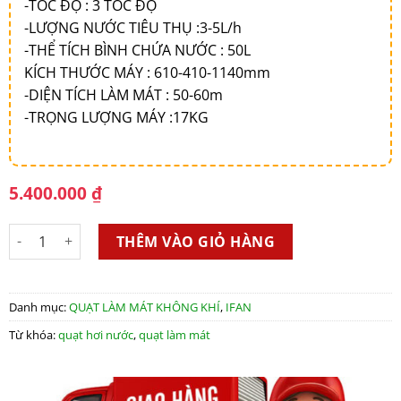
-TỐC ĐỘ : 3 TỐC ĐỘ
-LƯỢNG NƯỚC TIÊU THỤ :3-5L/h
-THỂ TÍCH BÌNH CHỨA NƯỚC : 50L
KÍCH THƯỚC MÁY : 610-410-1140mm
-DIỆN TÍCH LÀM MÁT : 50-60m
-TRỌNG LƯỢNG MÁY :17KG
5.400.000
₫
MÁY LÀM MÁT HƠI NƯỚC IFAN 650 số lượng
THÊM VÀO GIỎ HÀNG
Danh mục:
QUẠT LÀM MÁT KHÔNG KHÍ
,
IFAN
Từ khóa:
quạt hơi nước
,
quạt làm mát