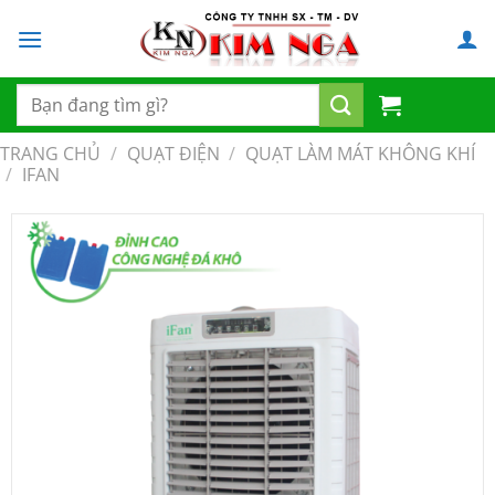
Chuyển
đến
nội
dung
Tìm
kiếm:
TRANG CHỦ
/
QUẠT ĐIỆN
/
QUẠT LÀM MÁT KHÔNG KHÍ
/
IFAN