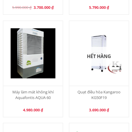
Original
Current
5.990.000
₫
3.700.000
₫
5.790.000
₫
price
price
was:
is:
5.990.000 ₫.
3.700.000 ₫.
HẾT HÀNG
Máy làm mát không khí
Quạt điều hòa Kangaroo
Aquafontis AQUA 60
KG50F19
4.980.000
₫
3.690.000
₫