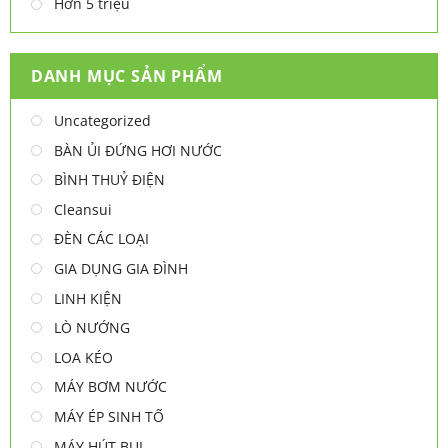
Hơn 5 triệu
DANH MỤC SẢN PHẨM
Uncategorized
BÀN ỦI ĐỨNG HƠI NƯỚC
BÌNH THUỶ ĐIỆN
Cleansui
ĐÈN CÁC LOẠI
GIA DỤNG GIA ĐÌNH
LINH KIỆN
LÒ NƯỚNG
LOA KÉO
MÁY BƠM NƯỚC
MÁY ÉP SINH TỐ
MÁY HÚT BỤI