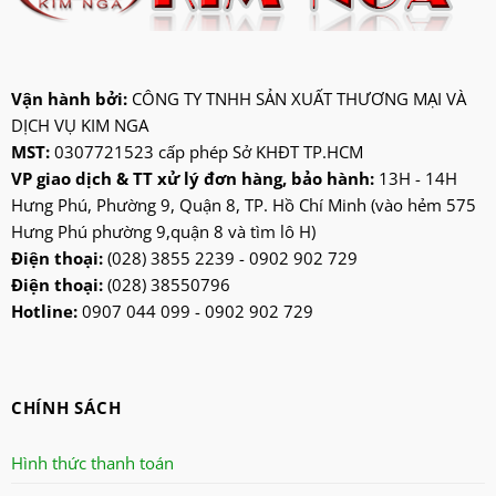
jiplai
kadeka
kangaroo
Vận hành bởi:
CÔNG TY TNHH SẢN XUẤT THƯƠNG MẠI VÀ
DỊCH VỤ KIM NGA
kangen
MST:
0307721523 cấp phép Sở KHĐT TP.HCM
kdk
VP giao dịch & TT xử lý đơn hàng, bảo hành:
13H - 14H
ktp
Hưng Phú, Phường 9, Quận 8, TP. Hồ Chí Minh (vào hẻm 575
lifan
Hưng Phú phường 9,quận 8 và tìm lô H)
Mitsubishi
Điện thoại:
(028) 3855 2239 - 0902 902 729
Điện thoại:
(028) 38550796
nanoco
Hotline:
0907 044 099 - 0902 902 729
ninosun
niq
onchyo
CHÍNH SÁCH
oulai
Panasonic
Hình thức thanh toán
panworld