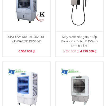
QUẠT LÀM MÁT KHÔNG KHÍ
Máy nước nóng trực tiếp
KANGAROO KG50F46
Panasonic DH-4UP1VS (có
bơm trợ lực)
Original
Curren
6.500.000
₫
6.200.000
₫
4.279.000
₫
price
price
was:
is:
6.200.000 ₫.
4.279.0