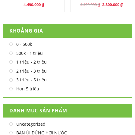
Original
Curren
4.490.000
₫
4.490.000
₫
2.300.000
₫
price
price
was:
is:
4.490.000 ₫.
2.300.0
KHOẢNG GIÁ
0 - 500k
500k - 1 triệu
1 triệu - 2 triệu
2 triệu - 3 triệu
3 triệu - 5 triệu
Hơn 5 triệu
DANH MỤC SẢN PHẨM
Uncategorized
BÀN ỦI ĐỨNG HƠI NƯỚC