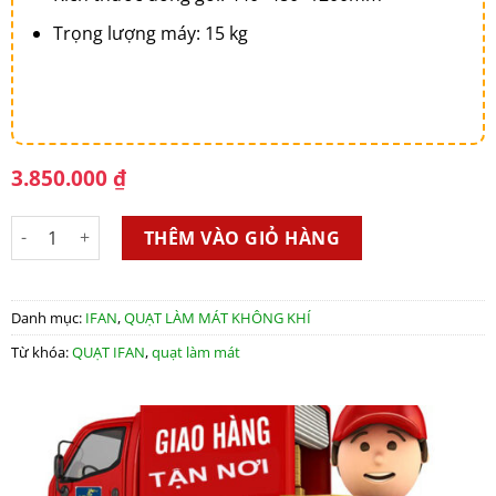
Trọng lượng máy: 15 kg
3.850.000
₫
Máy làm mát IFAN 400 số lượng
THÊM VÀO GIỎ HÀNG
Danh mục:
IFAN
,
QUẠT LÀM MÁT KHÔNG KHÍ
Từ khóa:
QUẠT IFAN
,
quạt làm mát