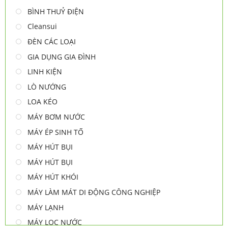
BÌNH THUỶ ĐIỆN
Cleansui
ĐÈN CÁC LOẠI
GIA DỤNG GIA ĐÌNH
LINH KIỆN
LÒ NƯỚNG
LOA KÉO
MÁY BƠM NƯỚC
MÁY ÉP SINH TỐ
MÁY HÚT BỤI
MÁY HÚT BỤI
MÁY HÚT KHÓI
MÁY LÀM MÁT DI ĐỘNG CÔNG NGHIỆP
MÁY LẠNH
MÁY LỌC NƯỚC