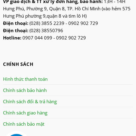
VP giao dịch & TT xử lý đơn hàng, bảo hành:
13H - 14H
ktp
Hưng Phú, Phường 9, Quận 8, TP. Hồ Chí Minh (vào hẻm 575
lifan
Hưng Phú phường 9,quận 8 và tìm lô H)
Mitsubishi
Điện thoại:
(028) 3855 2239 - 0902 902 729
Điện thoại:
(028) 38550796
nanoco
Hotline:
0907 044 099 - 0902 902 729
ninosun
niq
onchyo
CHÍNH SÁCH
oulai
Panasonic
Hình thức thanh toán
panworld
Chính sách bảo hành
philip
Chính sách đổi & trả hàng
robot
senko
Chính sách giao hàng
sharp
Chính sách bảo mật
sonic