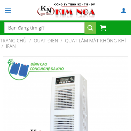
Chuyển
đến
nội
dung
Tìm
kiếm:
TRANG CHỦ
/
QUẠT ĐIỆN
/
QUẠT LÀM MÁT KHÔNG KHÍ
/
IFAN