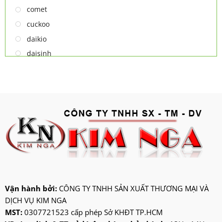
comet
cuckoo
daikio
daisinh
deawoo
deton
hatari
hitachi
ifan
jatec
jiplai
kadeka
kangaroo
Vận hành bởi:
CÔNG TY TNHH SẢN XUẤT THƯƠNG MẠI VÀ
DỊCH VỤ KIM NGA
kangen
MST:
0307721523 cấp phép Sở KHĐT TP.HCM
kdk