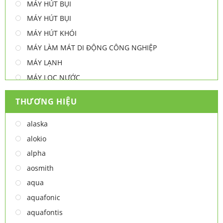
MÁY HÚT BỤI
MÁY HÚT BỤI
MÁY HÚT KHÓI
MÁY LÀM MÁT DI ĐỘNG CÔNG NGHIỆP
MÁY LẠNH
MÁY LỌC NƯỚC
MÁY NƯỚC NÓNG
THƯƠNG HIỆU
MÁY NƯỚC NÓNG - LẠNH
MÁY SẤY TAY
alaska
MÁY XAY ĐA NĂNG
alokio
NỒI CHIÊN
alpha
NỒI CHIÊN
aosmith
Thiết bị lọc nước
aqua
TỦ ĐÔNG
aquafonic
TỦ MÁT
aquafontis