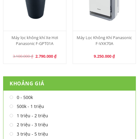
Máy lọc không khí Xe Hơi
Máy Lọc Không Khí Panasonic
Panasonic F-GPT01A
F-VXK70A
Original
Current
3.100.000
₫
2.790.000
₫
9.250.000
₫
price
price
was:
is:
3.100.000 ₫.
2.790.000 ₫.
KHOẢNG GIÁ
0 - 500k
500k - 1 triệu
1 triệu - 2 triệu
2 triệu - 3 triệu
3 triệu - 5 triệu