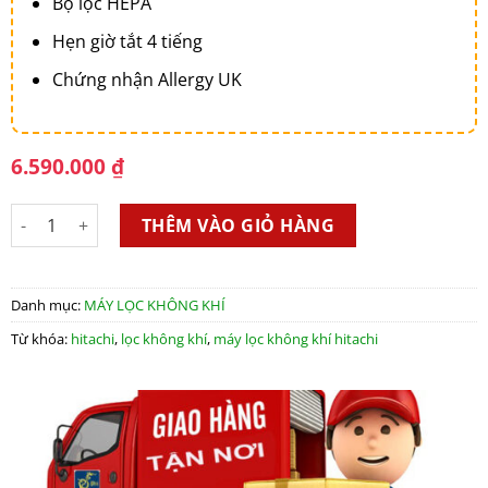
Bộ lọc HEPA
Hẹn giờ tắt 4 tiếng
Chứng nhận Allergy UK
6.590.000
₫
Máy Lọc Không Khí HiTaChi EP-PZ50J 240 WH số lượng
THÊM VÀO GIỎ HÀNG
Danh mục:
MÁY LỌC KHÔNG KHÍ
Từ khóa:
hitachi
,
lọc không khí
,
máy lọc không khí hitachi