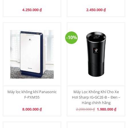
4.250.000
₫
2.450.000
₫
-10%
Máy lọc không khí Panasonic
Máy Lọc Không Khí Cho Xe
F-PXM55
Hơi Sharp IG-GC2E-B – Đen –
Hàng chính hãng
Original
Curren
8.000.000
₫
2.200.000
₫
1.980.000
₫
price
price
was:
is:
2.200.000 ₫.
1.980.0