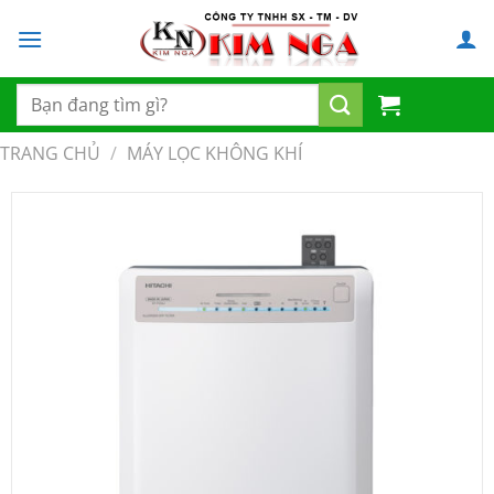
Chuyển
đến
nội
dung
Tìm
kiếm:
TRANG CHỦ
/
MÁY LỌC KHÔNG KHÍ