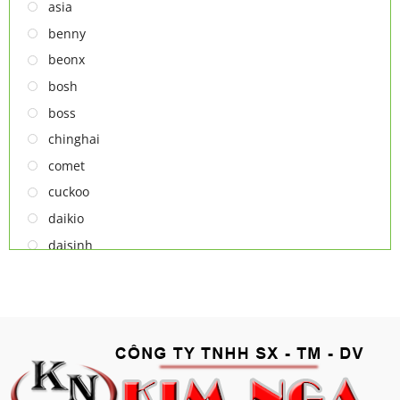
TỦ RƯỢU
asia
LÒ VI SÓNG
benny
MÁY LỌC KHÔNG KHÍ
beonx
MÁY NƯỚC NÓNG LẠNH
bosh
NỒI CƠM ĐIỆN
boss
QUẠT ĐIỆN
chinghai
comet
cuckoo
daikio
daisinh
deawoo
deton
hatari
hitachi
ifan