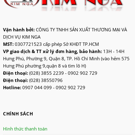
jatec
jiplai
kadeka
kangaroo
Vận hành bởi:
CÔNG TY TNHH SẢN XUẤT THƯƠNG MẠI VÀ
DỊCH VỤ KIM NGA
kangen
MST:
0307721523 cấp phép Sở KHĐT TP.HCM
kdk
VP giao dịch & TT xử lý đơn hàng, bảo hành:
13H - 14H
ktp
Hưng Phú, Phường 9, Quận 8, TP. Hồ Chí Minh (vào hẻm 575
lifan
Hưng Phú phường 9,quận 8 và tìm lô H)
Mitsubishi
Điện thoại:
(028) 3855 2239 - 0902 902 729
Điện thoại:
(028) 38550796
nanoco
Hotline:
0907 044 099 - 0902 902 729
ninosun
niq
onchyo
CHÍNH SÁCH
oulai
Panasonic
Hình thức thanh toán
panworld