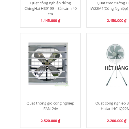
Quạt công nghiệp đứng
Quạt treo tường H
ChingHai HS9199 – Sải cánh 40
IW22M1(Công Nghiệp) 
cm
1.145.000
₫
2.150.000
₫
HẾT HÀNG
Quạt thông gió công nghiệp
Quạt công nghiệp 
iFAN-24A
Hatari HC-IQ22
2.520.000
₫
2.200.000
₫