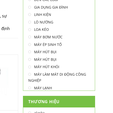
GIA DỤNG GIA ĐÌNH
LINH KIỆN
, sự
LÒ NƯỚNG
 định
LOA KÉO
MÁY BƠM NƯỚC
MÁY ÉP SINH TỐ
MÁY HÚT BỤI
MÁY HÚT BỤI
MÁY HÚT KHÓI
MÁY LÀM MÁT DI ĐỘNG CÔNG
NGHIỆP
MÁY LẠNH
MÁY LỌC NƯỚC
THƯƠNG HIỆU
MÁY NƯỚC NÓNG
MÁY NƯỚC NÓNG - LẠNH
alaska