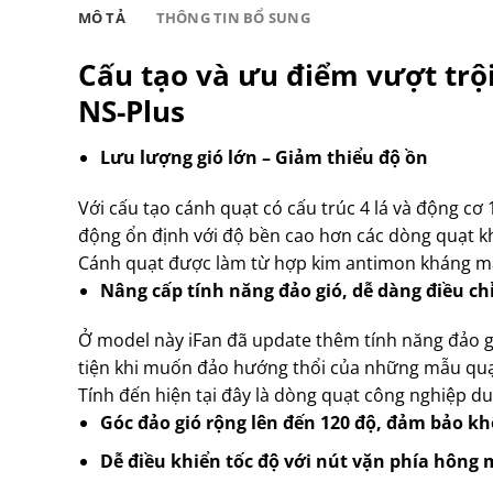
MÔ TẢ
THÔNG TIN BỔ SUNG
Cấu tạo và ưu điểm vượt trộ
NS-Plus
Lưu lượng gió lớn – Giảm thiểu độ ồn
Với cấu tạo cánh quạt có cấu trúc 4 lá và động cơ
động ổn định với độ bền cao hơn các dòng quạt k
Cánh quạt được làm từ hợp kim antimon kháng ma
Nâng cấp tính năng đảo gió, dễ dàng điều ch
Ở model này iFan đã update thêm tính năng đảo gi
tiện khi muốn đảo hướng thổi của những mẫu quạ
Tính đến hiện tại đây là dòng quạt công nghiệp duy
Góc đảo gió rộng lên đến 120 độ, đảm bảo k
Dễ điều khiển tốc độ với nút vặn phía hông 