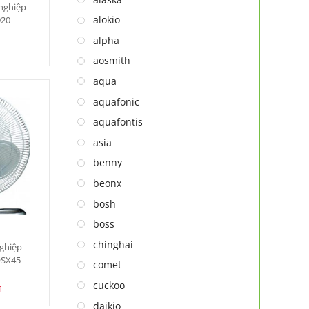
nghiệp
MÁY SẤY TAY
alokio
920
MÁY XAY ĐA NĂNG
alpha
NỒI CHIÊN
aosmith
NỒI CHIÊN
aqua
Thiết bị lọc nước
aquafonic
TỦ ĐÔNG
aquafontis
TỦ MÁT
asia
TỦ RƯỢU
benny
LÒ VI SÓNG
beonx
MÁY LỌC KHÔNG KHÍ
bosh
MÁY NƯỚC NÓNG LẠNH
boss
NỒI CƠM ĐIỆN
chinghai
ghiệp
QUẠT ĐIỆN
QSX45
comet
cuckoo
₫
daikio