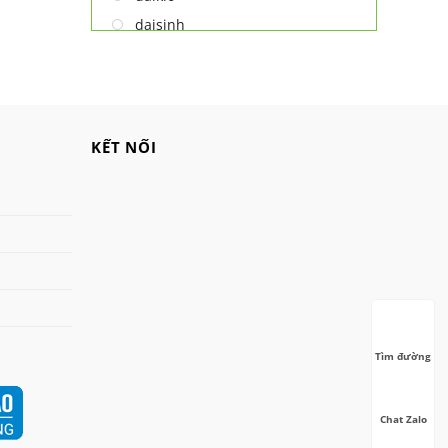
daisinh
deawoo
deton
hatari
hitachi
KẾT NỐI
ifan
jatec
jiplai
kadeka
kangaroo
kangen
kdk
Tìm đường
ktp
lifan
Chat Zalo
Mitsubishi