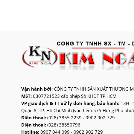
Vận hành bởi:
CÔNG TY TNHH SẢN XUẤT THƯƠNG MẠ
MST:
0307721523 cấp phép Sở KHĐT TP.HCM
VP giao dịch & TT xử lý đơn hàng, bảo hành:
13H - 
Quận 8, TP. Hồ Chí Minh (vào hẻm 575 Hưng Phú phườn
Điện thoại:
(028) 3855 2239 - 0902 902 729
Điện thoại:
(028) 38550796
Hotline:
0907 044 099 - 0902 902 729