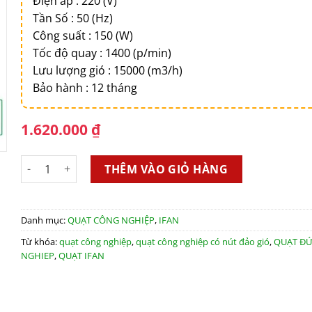
Điện áp : 220 (V)
Tần Số : 50 (Hz)
Công suất : 150 (W)
Tốc độ quay : 1400 (p/min)
Lưu lượng gió : 15000 (m3/h)
Bảo hành : 12 tháng
1.620.000
₫
Quạt đứng công nghiệp 4 cánh NS-50 PLUS - Model 2019 số 
THÊM VÀO GIỎ HÀNG
Danh mục:
QUẠT CÔNG NGHIỆP
,
IFAN
Từ khóa:
quạt công nghiệp
,
quạt công nghiệp có nút đảo gió
,
QUẠT Đ
NGHIEP
,
QUẠT IFAN