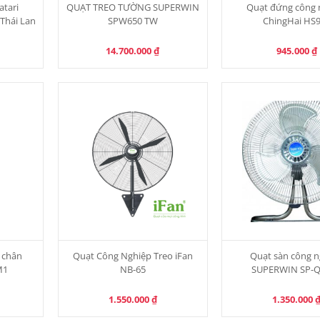
atari
QUẠT TREO TƯỜNG SUPERWIN
Quạt đứng công 
Thái Lan
SPW650 TW
ChingHai HS
14.700.000
₫
945.000
₫
3 chân
Quạt Công Nghiệp Treo iFan
Quạt sàn công n
M1
NB-65
SUPERWIN SP-
1.550.000
₫
1.350.000