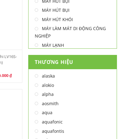
MÁY HÚT BỤI
MÁY HÚT BỤI
MÁY HÚT KHÓI
MÁY LÀM MÁT DI ĐỘNG CÔNG
NGHIỆP
MÁY LẠNH
MÁY LỌC NƯỚC
hi LV16S-
THƯƠNG HIỆU
m)
MÁY NƯỚC NÓNG
MÁY NƯỚC NÓNG - LẠNH
nal
Current
0.000
₫
alaska
price
MÁY SẤY TAY
is:
alokio
.000 ₫.
2.200.000 ₫.
MÁY XAY ĐA NĂNG
alpha
NỒI CHIÊN
aosmith
NỒI CHIÊN
aqua
Thiết bị lọc nước
aquafonic
TỦ ĐÔNG
aquafontis
TỦ MÁT