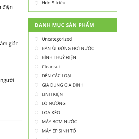
Hơn 5 triệu
m điện
DANH MỤC SẢN PHẨM
Uncategorized
cảm giác
BÀN ỦI ĐỨNG HƠI NƯỚC
BÌNH THUỶ ĐIỆN
Cleansui
ĐÈN CÁC LOẠI
 người
GIA DỤNG GIA ĐÌNH
LINH KIỆN
LÒ NƯỚNG
LOA KÉO
MÁY BƠM NƯỚC
MÁY ÉP SINH TỐ