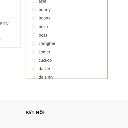
asia
TỦ RƯỢU
benny
LÒ VI SÓNG
beonx
 P40V
MÁY LỌC KHÔNG KHÍ
bosh
MÁY NƯỚC NÓNG LẠNH
boss
NỒI CƠM ĐIỆN
₫
chinghai
QUẠT ĐIỆN
comet
cuckoo
daikio
daisinh
deawoo
deton
hatari
hitachi
KẾT NỐI
ifan
jatec