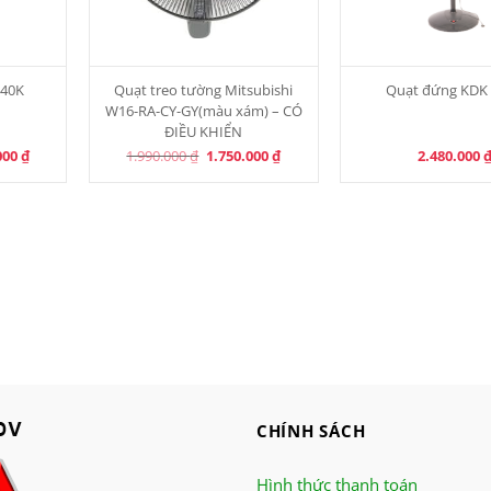
40K
Quạt treo tường Mitsubishi
Quạt đứng KDK
W16-RA-CY-GY(màu xám) – CÓ
ĐIỀU KHIỂN
l
Current
Original
Current
000
₫
1.990.000
₫
1.750.000
₫
2.480.000
price
price
price
is:
was:
is:
00 ₫.
2.900.000 ₫.
1.990.000 ₫.
1.750.000 ₫.
CHÍNH SÁCH
Hình thức thanh toán