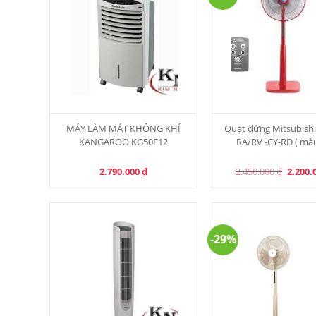
MÁY LÀM MÁT KHÔNG KHÍ
Quạt đứng Mitsubishi
KANGAROO KG50F12
RA/RV -CY-RD ( mà
Origina
2.790.000
₫
2.450.000
₫
2.200.
price
was:
2.450.0
-29%