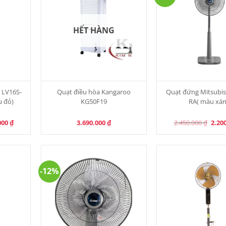
HẾT HÀNG
 LV16S-
Quạt điều hòa Kangaroo
Quạt đứng Mitsubis
u đỏ)
KG50F19
RA( màu xá
l
Current
Origi
000
₫
3.690.000
₫
2.450.000
₫
2.20
price
price
is:
was:
00 ₫.
2.200.000 ₫.
2.450
-12%