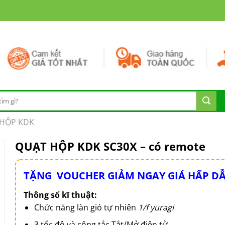
HỘP KDK
QUẠT HỘP KDK SC30X – có remote
TẶNG VOUCHER GIẢM NGAY GIÁ HẤP D
Thông số kĩ thuật:
Chức năng làn gió tự nhiên
1/f yuragi
3 tốc độ và công tắc Tắt/Mở điện tử