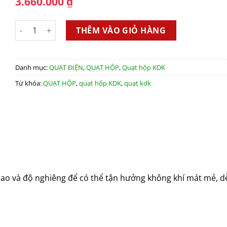
3.660.000
₫
QUẠT HỘP KDK SC30X - có remote số lượng
THÊM VÀO GIỎ HÀNG
Danh mục:
QUẠT ĐIỆN
,
QUẠT HỘP
,
Quạt hộp KDK
Từ khóa:
QUẠT HỘP
,
quạt hộp KDK
,
quạt kdk
ao và độ nghiêng để có thể tận hưởng không khí mát mẻ, dễ