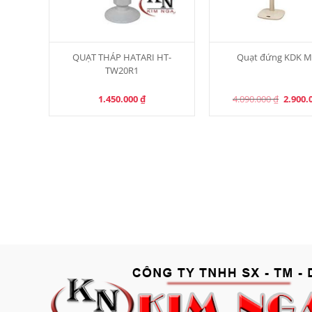
QUẠT THÁP HATARI HT-
Quạt đứng KDK M
TW20R1
Origina
1.450.000
₫
4.090.000
₫
2.900.
price
was:
4.090.0