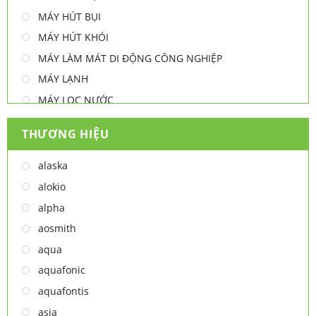
MÁY HÚT BỤI
MÁY HÚT KHÓI
MÁY LÀM MÁT DI ĐỘNG CÔNG NGHIỆP
MÁY LẠNH
MÁY LỌC NƯỚC
MÁY NƯỚC NÓNG
THƯƠNG HIỆU
MÁY NƯỚC NÓNG - LẠNH
MÁY SẤY TAY
alaska
MÁY XAY ĐA NĂNG
alokio
NỒI CHIÊN
alpha
NỒI CHIÊN
aosmith
Thiết bị lọc nước
aqua
TỦ ĐÔNG
aquafonic
TỦ MÁT
aquafontis
TỦ RƯỢU
asia