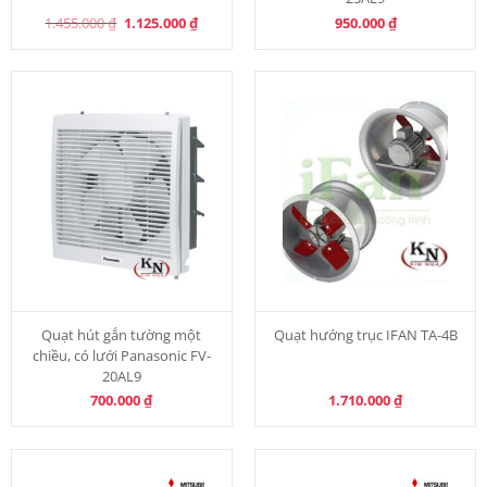
Original
Current
1.455.000
₫
1.125.000
₫
950.000
₫
price
price
was:
is:
1.455.000 ₫.
1.125.000 ₫.
Quạt hút gắn tường một
Quạt hướng trục IFAN TA-4B
chiều, có lưới Panasonic FV-
20AL9
700.000
₫
1.710.000
₫