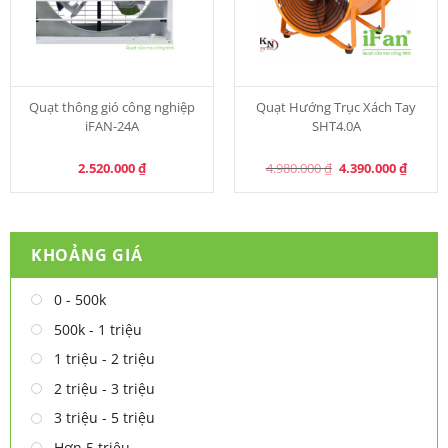
Quạt thông gió công nghiệp
Quạt Hướng Trục Xách Tay
iFAN-24A
SHT4.0A
Original
Curren
2.520.000
₫
4.980.000
₫
4.390.000
₫
price
price
was:
is:
4.980.000 ₫.
4.390.0
KHOẢNG GIÁ
0 - 500k
500k - 1 triệu
1 triệu - 2 triệu
2 triệu - 3 triệu
3 triệu - 5 triệu
Hơn 5 triệu