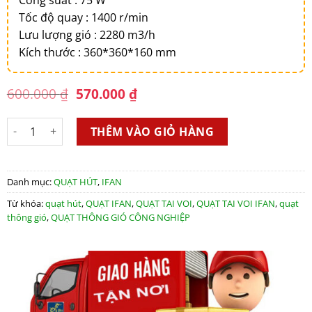
Tốc độ quay : 1400 r/min
Lưu lượng gió : 2280 m3/h
Kích thước : 360*360*160 mm
Original
Current
600.000
₫
570.000
₫
price
price
was:
is:
Quạt tai voi IFAN FAD30-4 số lượng
600.000 ₫.
570.000 ₫.
THÊM VÀO GIỎ HÀNG
Danh mục:
QUẠT HÚT
,
IFAN
Từ khóa:
quạt hút
,
QUẠT IFAN
,
QUẠT TAI VOI
,
QUẠT TAI VOI IFAN
,
quạt
thông gió
,
QUẠT THÔNG GIÓ CÔNG NGHIỆP