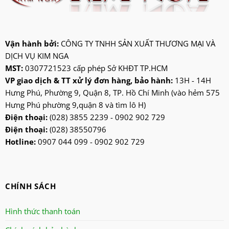
jiplai
kadeka
kangaroo
Vận hành bởi:
CÔNG TY TNHH SẢN XUẤT THƯƠNG MẠI VÀ
DỊCH VỤ KIM NGA
kangen
MST:
0307721523 cấp phép Sở KHĐT TP.HCM
kdk
VP giao dịch & TT xử lý đơn hàng, bảo hành:
13H - 14H
ktp
Hưng Phú, Phường 9, Quận 8, TP. Hồ Chí Minh (vào hẻm 575
lifan
Hưng Phú phường 9,quận 8 và tìm lô H)
Mitsubishi
Điện thoại:
(028) 3855 2239 - 0902 902 729
Điện thoại:
(028) 38550796
nanoco
Hotline:
0907 044 099 - 0902 902 729
ninosun
niq
onchyo
CHÍNH SÁCH
oulai
Panasonic
Hình thức thanh toán
panworld