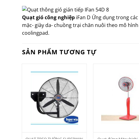
Quạt gió công nghiệp
iFan D Ứng dụng trong các
mặc- giày da- chuồng trại chăn nuôi theo mô hình
coolingpad.
SẢN PHẨM TƯƠNG TỰ
QUẠT TREO TƯỜNG SUPERWIN
Quạt đứng Mitsubishi