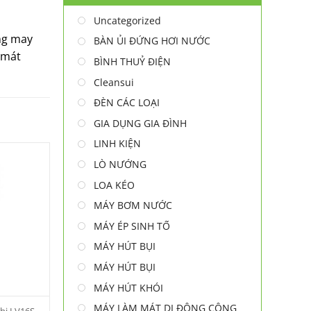
Uncategorized
ng may
BÀN ỦI ĐỨNG HƠI NƯỚC
 mát
BÌNH THUỶ ĐIỆN
Cleansui
ĐÈN CÁC LOẠI
GIA DỤNG GIA ĐÌNH
LINH KIỆN
LÒ NƯỚNG
LOA KÉO
MÁY BƠM NƯỚC
MÁY ÉP SINH TỐ
MÁY HÚT BỤI
MÁY HÚT BỤI
MÁY HÚT KHÓI
MÁY LÀM MÁT DI ĐỘNG CÔNG
hi LV16S-