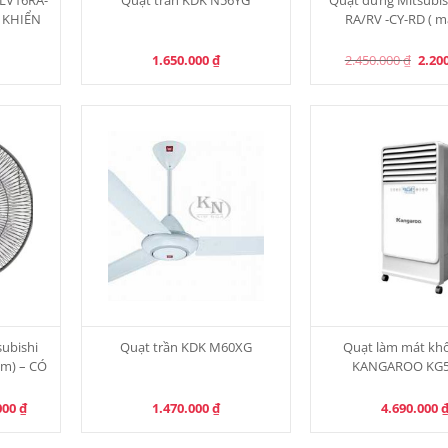
U KHIỂN
RA/RV -CY-RD ( m
Origi
1.650.000
₫
2.450.000
₫
2.20
price
was:
2.450
subishi
Quạt trần KDK M60XG
Quạt làm mát khô
m) – CÓ
KANGAROO KG5
l
Current
000
₫
1.470.000
₫
4.690.000
price
is:
00 ₫.
1.750.000 ₫.