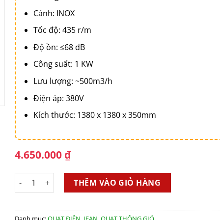
Cánh: INOX
Tốc độ: 435 r/m
Độ ồn: ≤68 dB
Công suất: 1 KW
Lưu lượng: ~500m3/h
Điện áp: 380V
Kích thước: 1380 x 1380 x 350mm
4.650.000
₫
Quạt thông gió gián tiếp IFan 54D số lượng
THÊM VÀO GIỎ HÀNG
Danh mục:
QUẠT ĐIỆN
,
IFAN
,
QUẠT THÔNG GIÓ