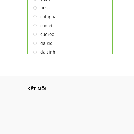
MÁY NƯỚC NÓNG LẠNH
boss
NỒI CƠM ĐIỆN
chinghai
QUẠT ĐIỆN
comet
cuckoo
daikio
daisinh
deawoo
deton
hatari
hitachi
KẾT NỐI
ifan
jatec
jiplai
kadeka
kangaroo