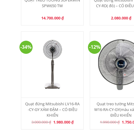
SPW650 TW
CY-RD( đỏ) – CÓ ĐIỀ
14.700.000
₫
2.080.000
₫
-34%
-12%
Quạt đứng Mitsubishi LV16-RA
Quạt treo tường Mit
-CY-GY XÁM ĐẬM – CÓ ĐIỀU
W16-RA-CY-GY(màu xá
KHIỂN
ĐIỀU KHIỂN
Original
Current
Origina
3.000.000
₫
1.980.000
₫
1.990.000
₫
1.750.
price
price
price
was:
is:
was:
3.000.000 ₫.
1.980.000 ₫.
1.990.0