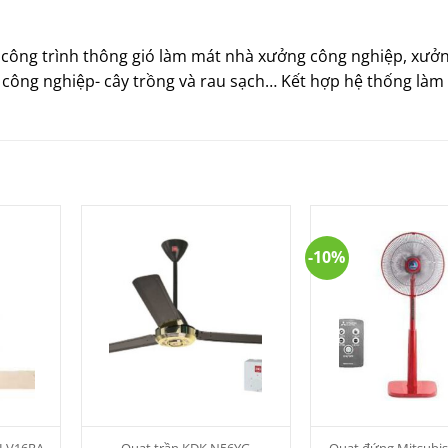
 công trình thông gió làm mát nhà xưởng công nghiệp, xưở
 công nghiệp- cây trồng và rau sạch… Kết hợp hệ thống làm
-10%
 LV16RA-
Quạt trần KDK N56YG
Quạt đứng Mitsubis