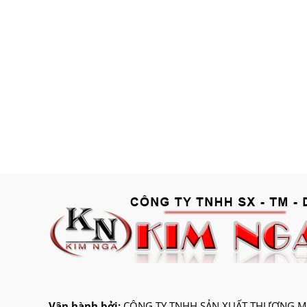
Vận hành bởi:
CÔNG TY TNHH SẢN XUẤT THƯƠNG MẠ