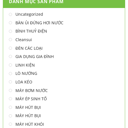
DANH MỤC SẢN PHẨM
Uncategorized
BÀN ỦI ĐỨNG HƠI NƯỚC
BÌNH THUỶ ĐIỆN
Cleansui
ĐÈN CÁC LOẠI
GIA DỤNG GIA ĐÌNH
LINH KIỆN
LÒ NƯỚNG
LOA KÉO
MÁY BƠM NƯỚC
MÁY ÉP SINH TỐ
MÁY HÚT BỤI
MÁY HÚT BỤI
MÁY HÚT KHÓI