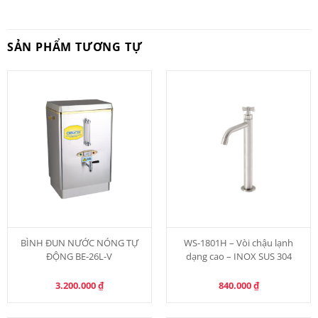
SẢN PHẨM TƯƠNG TỰ
BÌNH ĐUN NƯỚC NÓNG TỰ
WS-1801H – Vòi chậu lạnh
ĐỘNG BE-26L-V
dạng cao – INOX SUS 304
3.200.000
₫
840.000
₫