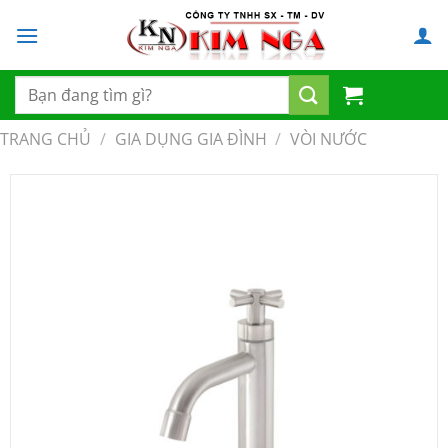
Chuyển
đến
nội
dung
Tìm
kiếm:
TRANG CHỦ
/
GIA DỤNG GIA ĐÌNH
/
VÒI NƯỚC