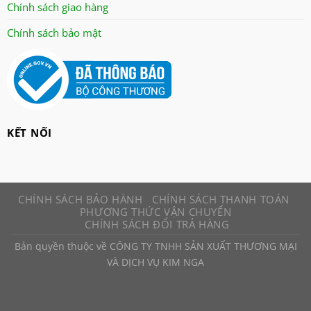
senko
Chính sách giao hàng
sharp
Chính sách bảo mật
sonic
sunhouse
superwin
tiger
tiross
KẾT NỐI
Toshiba
xay da nang
CHÍNH SÁCH BẢO HÀNH
CHÍNH SÁCH THANH TOÁN
PHƯƠNG THỨC VẬN CHUYỂN
CHÍNH SÁCH ĐỔI TRẢ HÀNG
Bản quyền thuộc về CÔNG TY TNHH SẢN XUẤT THƯƠNG MẠI
VÀ DỊCH VỤ KIM NGA