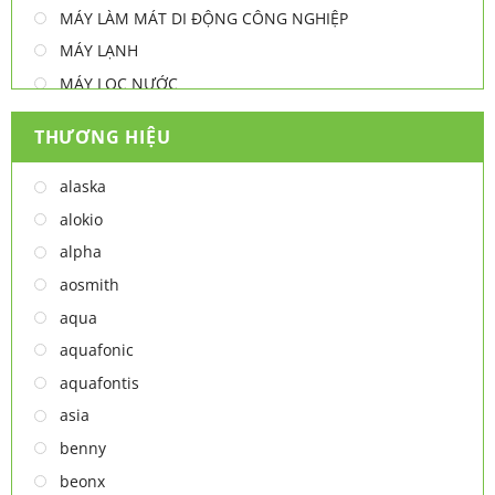
MÁY LÀM MÁT DI ĐỘNG CÔNG NGHIỆP
MÁY LẠNH
MÁY LỌC NƯỚC
MÁY NƯỚC NÓNG
THƯƠNG HIỆU
MÁY NƯỚC NÓNG - LẠNH
MÁY SẤY TAY
alaska
MÁY XAY ĐA NĂNG
alokio
NỒI CHIÊN
alpha
NỒI CHIÊN
aosmith
Thiết bị lọc nước
aqua
TỦ ĐÔNG
aquafonic
TỦ MÁT
aquafontis
TỦ RƯỢU
asia
LÒ VI SÓNG
benny
MÁY LỌC KHÔNG KHÍ
beonx