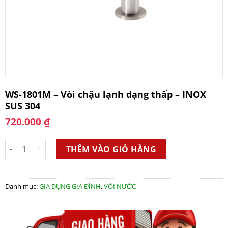
WS-1801M – Vòi chậu lạnh dạng thấp – INOX
SUS 304
720.000
₫
WS-1801M - Vòi chậu lạnh dạng thấp - INOX SUS 304 số lượng
THÊM VÀO GIỎ HÀNG
Danh mục:
GIA DỤNG GIA ĐÌNH
,
VÒI NƯỚC