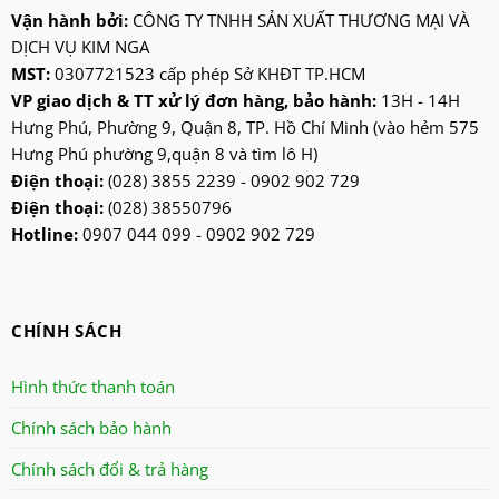
kangaroo
Vận hành bởi:
CÔNG TY TNHH SẢN XUẤT THƯƠNG MẠI VÀ
DỊCH VỤ KIM NGA
kangen
MST:
0307721523 cấp phép Sở KHĐT TP.HCM
kdk
VP giao dịch & TT xử lý đơn hàng, bảo hành:
13H - 14H
ktp
Hưng Phú, Phường 9, Quận 8, TP. Hồ Chí Minh (vào hẻm 575
lifan
Hưng Phú phường 9,quận 8 và tìm lô H)
Mitsubishi
Điện thoại:
(028) 3855 2239 - 0902 902 729
Điện thoại:
(028) 38550796
nanoco
Hotline:
0907 044 099 - 0902 902 729
ninosun
niq
onchyo
CHÍNH SÁCH
oulai
Panasonic
Hình thức thanh toán
panworld
Chính sách bảo hành
philip
Chính sách đổi & trả hàng
robot