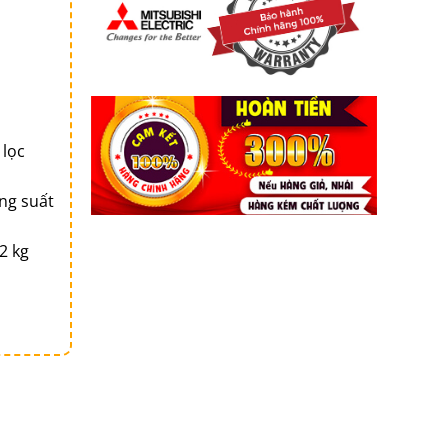
 lọc
u
ng suất
2 kg
ượng