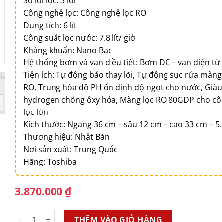
Số lõi lọc: 3 lõi
Công nghệ lọc: Công nghệ lọc RO
Dung tích: 6 lít
Công suất lọc nước: 7.8 lít/ giờ
Kháng khuẩn: Nano Bạc
Hệ thống bơm và van điều tiết: Bơm DC – van điện từ
Tiện ích: Tự động báo thay lõi, Tự động sục rửa màng
RO, Trung hòa độ PH ổn định độ ngọt cho nước, Già
hydrogen chống ôxy hóa, Màng lọc RO 80GDP cho cô
lọc lớn
Kích thước: Ngang 36 cm – sâu 12 cm – cao 33 cm – 5.
Thương hiệu: Nhật Bản
Nơi sản xuất: Trung Quốc
Hãng: Toshiba
3.870.000
₫
Máy lọc nước R.O Toshiba TWP-N1686UV 3 lõi - TRẮNG số l
THÊM VÀO GIỎ HÀNG