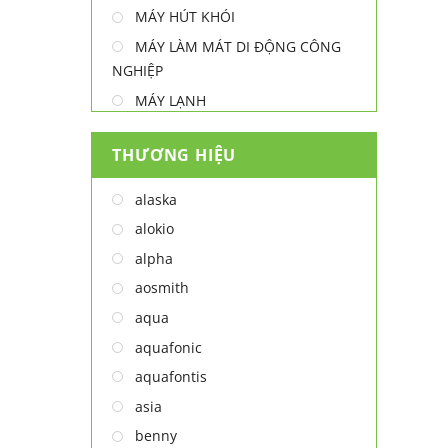
MÁY HÚT KHÓI
MÁY LÀM MÁT DI ĐỘNG CÔNG
NGHIỆP
MÁY LẠNH
MÁY LỌC NƯỚC
THƯƠNG HIỆU
MÁY NƯỚC NÓNG
MÁY NƯỚC NÓNG - LẠNH
alaska
MÁY SẤY TAY
alokio
MÁY XAY ĐA NĂNG
alpha
NỒI CHIÊN
aosmith
NỒI CHIÊN
aqua
Thiết bị lọc nước
aquafonic
TỦ ĐÔNG
aquafontis
TỦ MÁT
asia
TỦ RƯỢU
benny