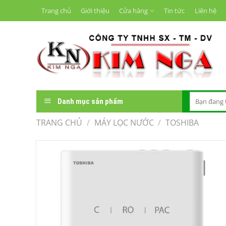
Chuyển
Trang chủ
Giới thiệu
Cửa hàng
Tin tức
Liên hệ
đến
nội
dung
Tìm
Danh mục sản phẩm
kiếm:
TRANG CHỦ
/
MÁY LỌC NƯỚC
/
TOSHIBA