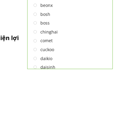
LÒ VI SÓNG
beonx
MÁY LỌC KHÔNG KHÍ
bosh
MÁY NƯỚC NÓNG LẠNH
boss
NỒI CƠM ĐIỆN
chinghai
iện lợi
QUẠT ĐIỆN
comet
cuckoo
daikio
daisinh
deawoo
deton
hatari
hitachi
ifan
jatec
jiplai