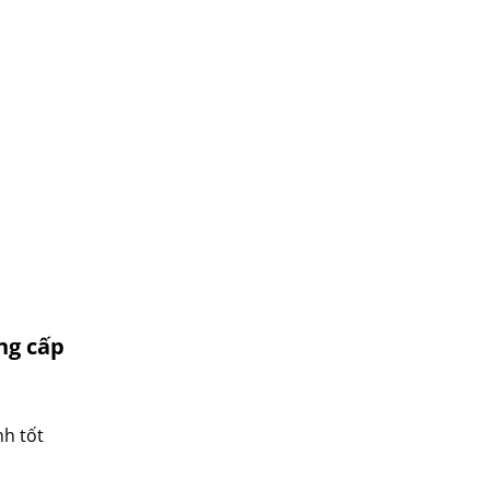
kadeka
kangaroo
kangen
kdk
ktp
lifan
Mitsubishi
nanoco
ninosun
niq
onchyo
ung cấp
oulai
Panasonic
nh tốt
panworld
philip