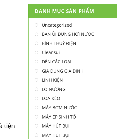
DANH MỤC SẢN PHẨM
Uncategorized
BÀN ỦI ĐỨNG HƠI NƯỚC
BÌNH THUỶ ĐIỆN
Cleansui
ĐÈN CÁC LOẠI
GIA DỤNG GIA ĐÌNH
LINH KIỆN
LÒ NƯỚNG
LOA KÉO
MÁY BƠM NƯỚC
MÁY ÉP SINH TỐ
à tiện
MÁY HÚT BỤI
MÁY HÚT BỤI