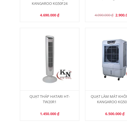
KANGAROO KG50F24
Origina
4.690.000
₫
4.090.000
₫
2.900.
price
was:
4.090.0
QUẠT THÁP HATARI HT-
QUẠT LÀM MÁT KHÔ
TW20R1
KANGAROO KG50
1.450.000
₫
6.500.000
₫