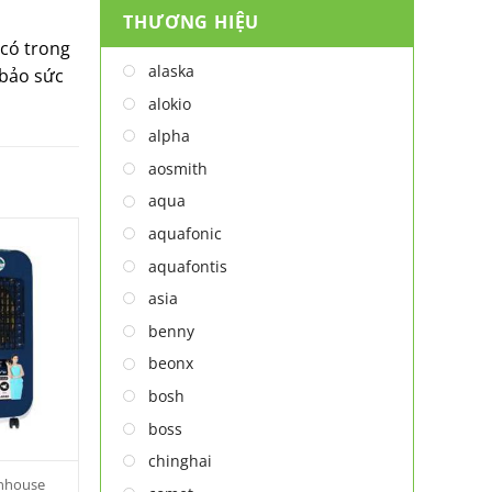
THƯƠNG HIỆU
MÁY NƯỚC NÓNG
 có trong
MÁY NƯỚC NÓNG - LẠNH
alaska
 bảo sức
MÁY SẤY TAY
alokio
MÁY XAY ĐA NĂNG
alpha
NỒI CHIÊN
aosmith
NỒI CHIÊN
aqua
Thiết bị lọc nước
aquafonic
TỦ ĐÔNG
aquafontis
TỦ MÁT
asia
TỦ RƯỢU
benny
LÒ VI SÓNG
beonx
MÁY LỌC KHÔNG KHÍ
bosh
MÁY NƯỚC NÓNG LẠNH
boss
NỒI CƠM ĐIỆN
chinghai
QUẠT ĐIỆN
unhouse