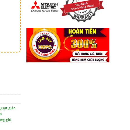
Quạt gián
a
ông gió