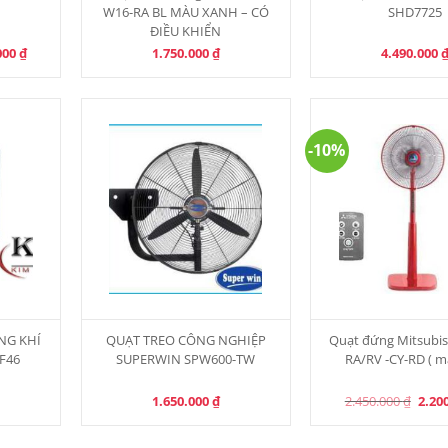
W16-RA BL MÀU XANH – CÓ
SHD7725
ĐIỀU KHIỂN
l
Current
000
₫
1.750.000
₫
4.490.000
price
is:
00 ₫.
2.900.000 ₫.
-10%
NG KHÍ
QUẠT TREO CÔNG NGHIỆP
Quạt đứng Mitsubis
F46
SUPERWIN SPW600-TW
RA/RV -CY-RD ( m
Origi
1.650.000
₫
2.450.000
₫
2.20
price
was:
2.450