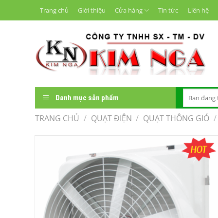
Chuyển
Trang chủ
Giới thiệu
Cửa hàng
Tin tức
Liên hệ
đến
nội
dung
Tìm
Danh mục sản phẩm
kiếm:
TRANG CHỦ
/
QUẠT ĐIỆN
/
QUẠT THÔNG GIÓ
/