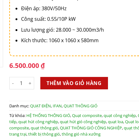
Điện áp: 380V/50Hz
Công suất: 0.55/10P kW
Lưu lượng gió: 28.000 ~ 30.000m3/h
Kích thước: 1060 x 1060 x 580mm
6.500.000
₫
Quạt loa Composite gián tiếp iFan-106C số lượng
THÊM VÀO GIỎ HÀNG
Danh mục:
QUẠT ĐIỆN
,
IFAN
,
QUẠT THÔNG GIÓ
Từ khóa:
HỆ THỐNG THÔNG GIÓ
,
Quạt composite
,
quạt công nghiệp
,
tiếp
,
quạt hút công nghiệp
,
quạt hút gió công nghiệp
,
quạt loa
,
Quạt lo
composite
,
quạt thông gió
,
QUẠT THÔNG GIÓ CÔNG NGHIỆP
,
quạt th
trang trại
,
thiết bị thông gió
,
thông gió nhà xưởng