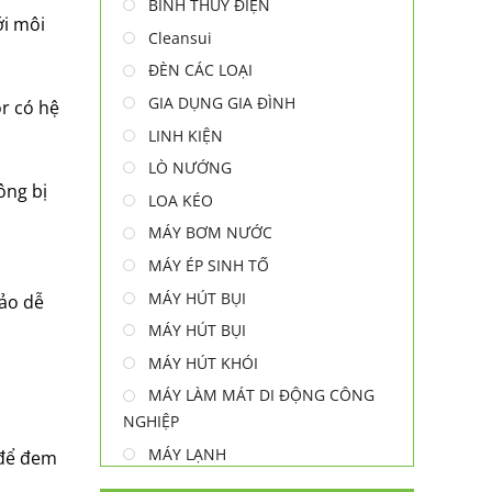
BÌNH THUỶ ĐIỆN
ới môi
Cleansui
ĐÈN CÁC LOẠI
GIA DỤNG GIA ĐÌNH
r có hệ
LINH KIỆN
LÒ NƯỚNG
ông bị
LOA KÉO
MÁY BƠM NƯỚC
MÁY ÉP SINH TỐ
MÁY HÚT BỤI
bảo dễ
MÁY HÚT BỤI
MÁY HÚT KHÓI
MÁY LÀM MÁT DI ĐỘNG CÔNG
NGHIỆP
MÁY LẠNH
 để đem
MÁY LỌC NƯỚC