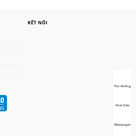
lifan
Mitsubishi
KẾT NỐI
nanoco
ninosun
niq
onchyo
oulai
Panasonic
panworld
Tìm đường
philip
robot
Chat Zalo
senko
sharp
sonic
Messenger
sunhouse