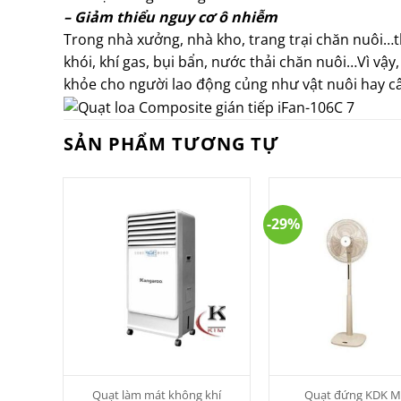
– Giảm thiểu nguy cơ ô nhiễm
Trong nhà xưởng, nhà kho, trang trại chăn nuôi…t
khói, khí gas, bụi bẩn, nước thải chăn nuôi…Vì vậy
khỏe cho người lao động củng như vật nuôi hay câ
SẢN PHẨM TƯƠNG TỰ
-29%
Quạt làm mát không khí
Quạt đứng KDK M