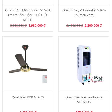
Quạt đứng Mitsubishi LV16-RA
Quạt đứng Mitsubishi LV16S-
-CY-GY XÁM ĐẬM – CÓ ĐIỀU
RA( màu xám)
KHIỂN
Original
Current
Original
Curren
3.000.000
₫
1.980.000
₫
2.450.000
₫
2.200.000
₫
price
price
price
price
was:
is:
was:
is:
3.000.000 ₫.
1.980.000 ₫.
2.450.000 ₫.
2.200.0
Quạt trần KDK N56YG
Quạt điều hòa Sunhouse
SHD7735