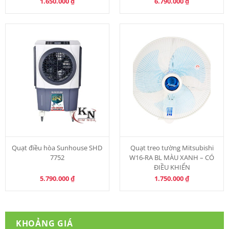
1.650.000
₫
6.790.000
₫
Quạt điều hòa Sunhouse SHD
Quạt treo tường Mitsubishi
7752
W16-RA BL MÀU XANH – CÓ
ĐIỀU KHIỂN
5.790.000
₫
1.750.000
₫
KHOẢNG GIÁ