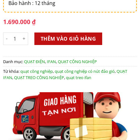
Bảo hành : 12 tháng
1.690.000
₫
Quạt treo công nghiệp 4 cánh NB-65 PLUS – Model 2019 số lượ
THÊM VÀO GIỎ HÀNG
Danh mục:
QUẠT ĐIỆN
,
IFAN
,
QUẠT CÔNG NGHIỆP
Từ khóa:
quạt công nghiệp
,
quạt công nghiệp có nút đảo gió
,
QUẠT
IFAN
,
QUẠT TREO CÔNG NGHIỆP
,
quạt treo ifan