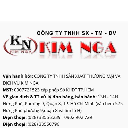
deawoo
deton
hatari
hitachi
ifan
jatec
jiplai
kadeka
kangaroo
Vận hành bởi:
CÔNG TY TNHH SẢN XUẤT THƯƠNG MẠI VÀ
DỊCH VỤ KIM NGA
kangen
MST:
0307721523 cấp phép Sở KHĐT TP.HCM
kdk
VP giao dịch & TT xử lý đơn hàng, bảo hành:
13H - 14H
ktp
Hưng Phú, Phường 9, Quận 8, TP. Hồ Chí Minh (vào hẻm 575
lifan
Hưng Phú phường 9,quận 8 và tìm lô H)
Mitsubishi
Điện thoại:
(028) 3855 2239 - 0902 902 729
Điện thoại:
(028) 38550796
nanoco