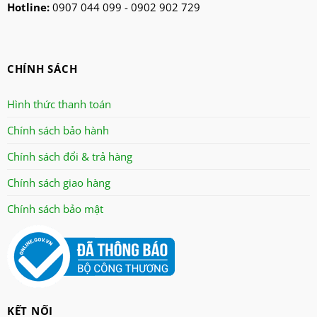
Hotline:
0907 044 099 - 0902 902 729
ninosun
niq
onchyo
CHÍNH SÁCH
oulai
Panasonic
Hình thức thanh toán
panworld
Chính sách bảo hành
philip
Chính sách đổi & trả hàng
robot
senko
Chính sách giao hàng
sharp
Chính sách bảo mật
sonic
sunhouse
superwin
tiger
tiross
KẾT NỐI