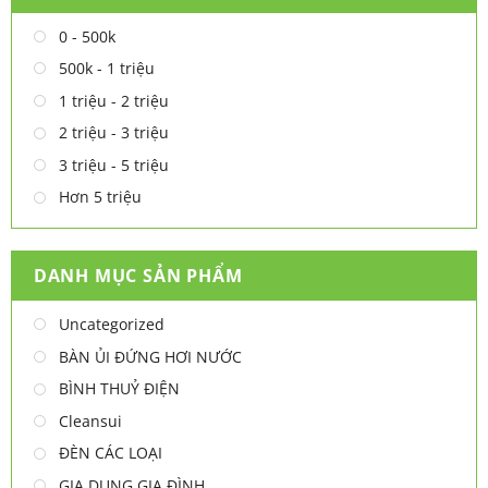
0 - 500k
500k - 1 triệu
1 triệu - 2 triệu
2 triệu - 3 triệu
3 triệu - 5 triệu
Hơn 5 triệu
DANH MỤC SẢN PHẨM
Uncategorized
BÀN ỦI ĐỨNG HƠI NƯỚC
BÌNH THUỶ ĐIỆN
Cleansui
ĐÈN CÁC LOẠI
GIA DỤNG GIA ĐÌNH