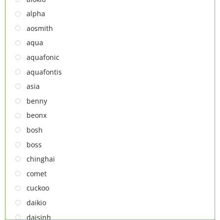
NỒI CHIÊN
alpha
NỒI CHIÊN
aosmith
Thiết bị lọc nước
aqua
TỦ ĐÔNG
aquafonic
TỦ MÁT
aquafontis
TỦ RƯỢU
asia
LÒ VI SÓNG
benny
MÁY LỌC KHÔNG KHÍ
beonx
MÁY NƯỚC NÓNG LẠNH
bosh
NỒI CƠM ĐIỆN
boss
QUẠT ĐIỆN
chinghai
comet
cuckoo
daikio
daisinh