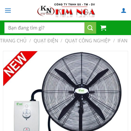
Chuyển
đến
nội
dung
Tìm
kiếm:
TRANG CHỦ
/
QUẠT ĐIỆN
/
QUẠT CÔNG NGHIỆP
/
IFAN