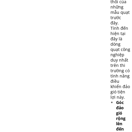
thổi của
những
mẫu quạt
trước
đây.
Tính đến
hiện tại
đây là
dòng
quạt công
nghiệp
duy nhất
trên thi
trường có
tính năng
điều
khiển đảo
gió tiện
lợi này.
Góc
đảo
gió
rộng
lên
đến