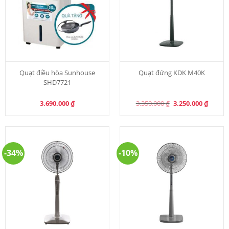
Quạt điều hòa Sunhouse
Quạt đứng KDK M40K
SHD7721
Original
Curren
3.690.000
₫
3.350.000
₫
3.250.000
₫
price
price
was:
is:
3.350.000 ₫.
3.250.0
-34%
-10%