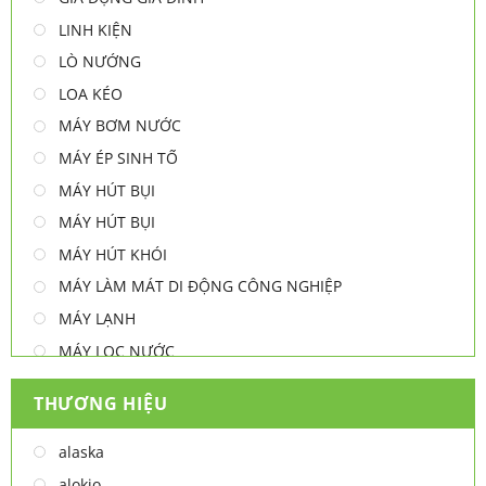
LINH KIỆN
LÒ NƯỚNG
LOA KÉO
MÁY BƠM NƯỚC
MÁY ÉP SINH TỐ
MÁY HÚT BỤI
MÁY HÚT BỤI
MÁY HÚT KHÓI
MÁY LÀM MÁT DI ĐỘNG CÔNG NGHIỆP
MÁY LẠNH
MÁY LỌC NƯỚC
MÁY NƯỚC NÓNG
THƯƠNG HIỆU
MÁY NƯỚC NÓNG - LẠNH
MÁY SẤY TAY
alaska
MÁY XAY ĐA NĂNG
alokio