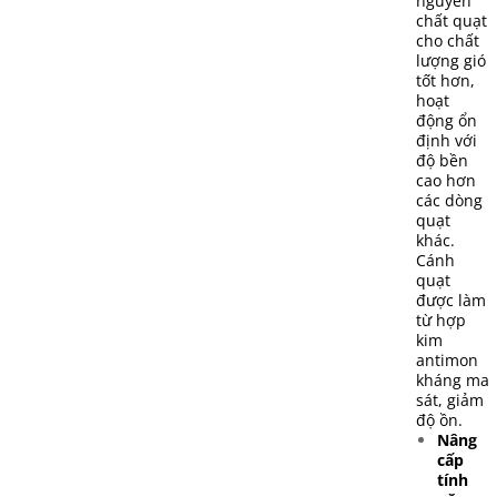
nguyên
chất quạt
cho chất
lượng gió
tốt hơn,
hoạt
động ổn
định với
độ bền
cao hơn
các dòng
quạt
khác.
Cánh
quạt
được làm
từ hợp
kim
antimon
kháng ma
sát, giảm
độ ồn.
Nâng
cấp
tính