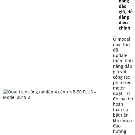
năng
đảo
gió, dễ
dàng
điều
chỉnh
Ở model
này iFan
đã
update
thêm tính
năng đảo
gió với
công tắc
phía trên
motor
quạt. Từ
đó loại bỏ
hoàn
toàn sự
bất tiện
khi muốn
đảo
hướng